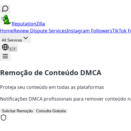
ReputationZilla
Home
Review Dispute Services
Instagram Followers
TikTok F
All Services
🇧🇷
Remoção de Conteúdo DMCA
Proteja seu conteúdo em todas as plataformas
Notificações DMCA profissionais para remover conteúdo n
Solicitar Remoção
Consulta Gratuita