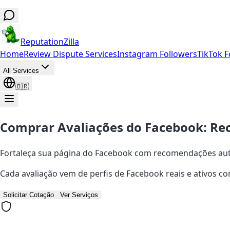
ReputationZilla
Home
Review Dispute Services
Instagram Followers
TikTok F
All Services
🇧🇷
Comprar Avaliações do Facebook: R
Fortaleça sua página do Facebook com recomendações aut
Cada avaliação vem de perfis de Facebook reais e ativos com
Solicitar Cotação
Ver Serviços