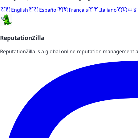
🇬🇧 English
🇪🇸 Español
🇫🇷 Français
🇮🇹 Italiano
🇨🇳 中文
ReputationZilla
ReputationZilla is a global online reputation management a