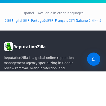
Español
| Available in other languages:
🇬🇧 English
🇧🇷
Português
🇫🇷
Français
🇮🇹
Italiano
🇨🇳
中文
ReputationZilla
ReputationZilla is a global online reputation
management agency specializing in Google
review removal, brand protection, and
strategic social media growth.
Reviews & SEO
Instagram & Facebook
Google Review Disputes
Instagram Followers