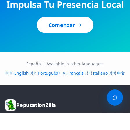
Impulsa Tu Presencia Local
Comenzar
Español
| Available in other languages:
🇬🇧 English
🇧🇷
Português
🇫🇷
Français
🇮🇹
Italiano
🇨🇳
中文
ReputationZilla
ReputationZilla is a global online reputation
management agency specializing in Google