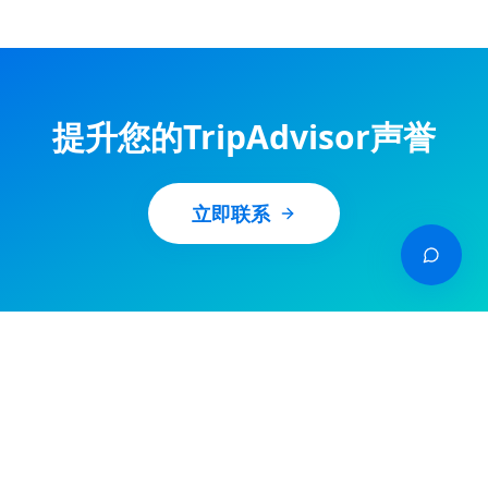
提升您的TripAdvisor声誉
立即联系
中文
| Available in other languages:
🇬🇧 English
🇪🇸
Español
🇧🇷
Português
🇫🇷
Français
🇮🇹
Italiano